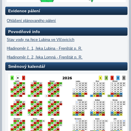
Evidence pálení
Ohlášení plánovaného pálení
Povodňové info
Stav vody na řece Lubina ve Vlčovicích
Hladinoměr č. 1, řeka Lubina - Frenštát p. R.
Hladinoměr č. 2, řeka Lomná - Frenštát p. R.
Směnový kalendář