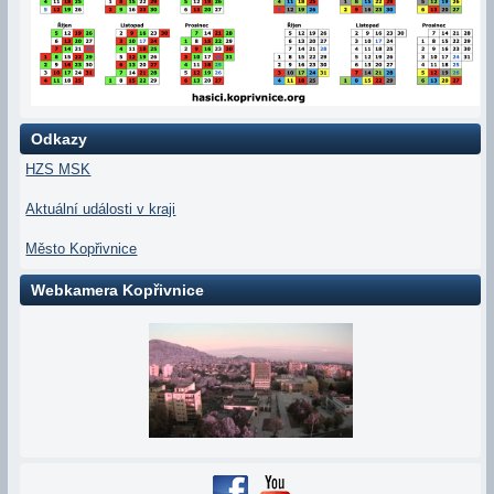
Odkazy
HZS MSK
Aktuální události v kraji
Město Kopřivnice
Webkamera Kopřivnice