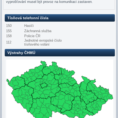
vyprošťování musel být provoz na komunikaci zastaven.
Tísňová telefonní čísla
150
Hasiči
155
Záchranná služba
158
Policie ČR
Jednotné evropské číslo
112
tísňového volání
Výstrahy ČHMÚ