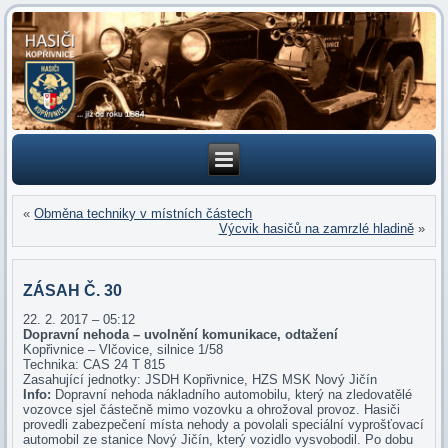
«
Obměna techniky v místních částech
Výcvik hasičů na zamrzlé hladině
»
ZÁSAH Č. 30
22. 2. 2017 – 05:12
Dopravní nehoda – uvolnění komunikace, odtažení
Kopřivnice – Vlčovice, silnice 1/58
Technika: CAS 24 T 815
Zasahující jednotky: JSDH Kopřivnice, HZS MSK Nový Jičín
Info:
Dopravní nehoda nákladního automobilu, který na zledovatělé
vozovce sjel částečně mimo vozovku a ohrožoval provoz. Hasiči
provedli zabezpečení místa nehody a povolali speciální vyprošťovací
automobil ze stanice Nový Jičín, který vozidlo vysvobodil. Po dobu