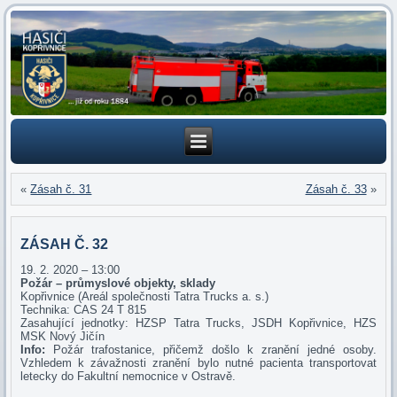
«
Zásah č. 31
Zásah č. 33
»
ZÁSAH Č. 32
19. 2. 2020 – 13:00
Požár – průmyslové objekty, sklady
Kopřivnice (Areál společnosti Tatra Trucks a. s.)
Technika: CAS 24 T 815
Zasahující jednotky: HZSP Tatra Trucks, JSDH Kopřivnice, HZS
MSK Nový Jičín
Info:
Požár trafostanice, přičemž došlo k zranění jedné osoby.
Vzhledem k závažnosti zranění bylo nutné pacienta transportovat
letecky do Fakultní nemocnice v Ostravě.