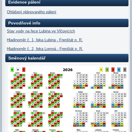
Evidence pálení
Ohlášení plánovaného pálení
Povodňové info
Stav vody na řece Lubina ve Vlčovicích
Hladinoměr č. 1, řeka Lubina - Frenštát p. R.
Hladinoměr č. 2, řeka Lomná - Frenštát p. R.
Směnový kalendář