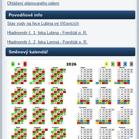
Ohlášení plánovaného pálení
Povodňové info
Stav vody na řece Lubina ve Vlčovicích
Hladinoměr č. 1, řeka Lubina - Frenštát p. R.
Hladinoměr č. 2, řeka Lomná - Frenštát p. R.
Směnový kalendář