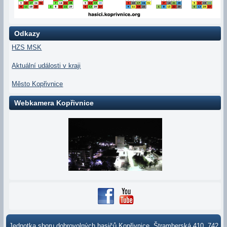
Odkazy
HZS MSK
Aktuální události v kraji
Město Kopřivnice
Webkamera Kopřivnice
Jednotka sboru dobrovolných hasičů Kopřivnice, Štramberská 410, 742