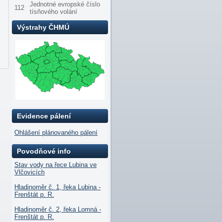
Jednotné evropské číslo
112
tísňového volání
Výstrahy ČHMÚ
Evidence pálení
Ohlášení plánovaného pálení
Povodňové info
Stav vody na řece Lubina ve
Vlčovicích
Hladinoměr č. 1, řeka Lubina -
Frenštát p. R.
Hladinoměr č. 2, řeka Lomná -
Frenštát p. R.