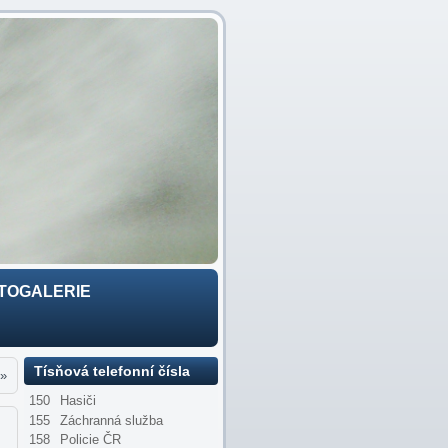
TOGALERIE
Tísňová telefonní čísla
»
150
Hasiči
155
Záchranná služba
158
Policie ČR