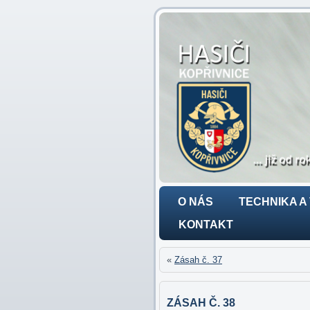
O NÁS
TECHNIKA A
KONTAKT
«
Zásah č. 37
ZÁSAH Č. 38