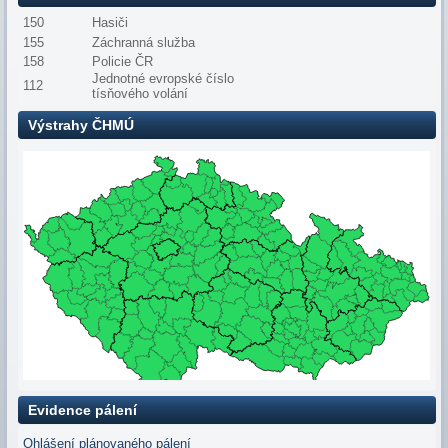
150
Hasiči
155
Záchranná služba
158
Policie ČR
Jednotné evropské číslo
112
tísňového volání
Výstrahy ČHMÚ
Evidence pálení
Ohlášení plánovaného pálení