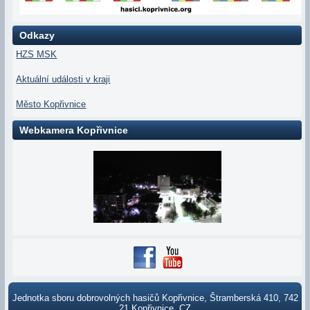
Odkazy
HZS MSK
Aktuální události v kraji
Město Kopřivnice
Webkamera Kopřivnice
Jednotka sboru dobrovolných hasičů Kopřivnice, Štramberská 410, 742
21 Kopřivnice, CZ