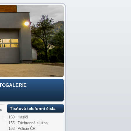
TOGALERIE
Tísňová telefonní čísla
»
150
Hasiči
155
Záchranná služba
158
Policie ČR