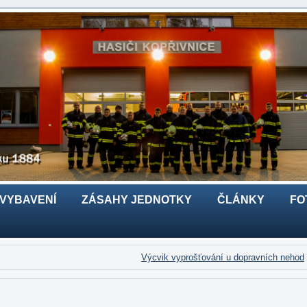
 VYBAVENÍ
ZÁSAHY JEDNOTKY
ČLÁNKY
FO
Výcvik vyprošťování u dopravních nehod