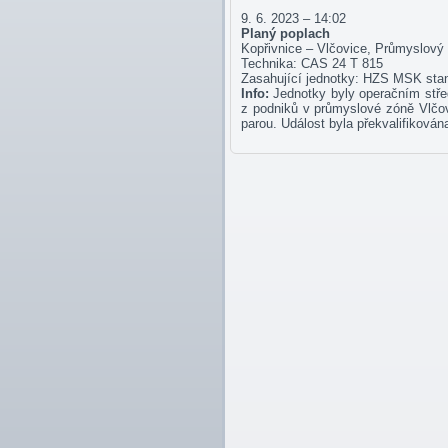
9. 6. 2023 – 14:02
Planý poplach
Kopřivnice – Vlčovice, Průmyslový
Technika: CAS 24 T 815
Zasahující jednotky: HZS MSK stan
Info:
Jednotky byly operačním stře
z podniků v průmyslové zóně Vlčov
parou. Událost byla překvalifikován