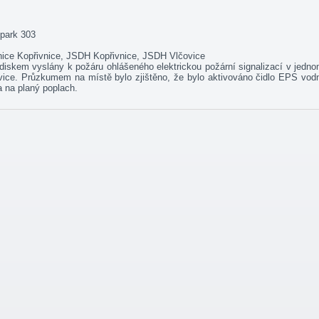
 park 303
ice Kopřivnice, JSDH Kopřivnice, JSDH Vlčovice
diskem vyslány k požáru ohlášeného elektrickou požární signalizací v jedn
ice. Průzkumem na místě bylo zjištěno, že bylo aktivováno čidlo EPS vod
a na planý poplach.