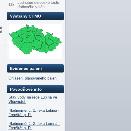
Jednotné evropské číslo
112
tísňového volání
Výstrahy ČHMÚ
om
ní
Evidence pálení
Ohlášení plánovaného pálení
Povodňové info
Stav vody na řece Lubina ve
Vlčovicích
Hladinoměr č. 1, řeka Lubina -
Frenštát p. R.
Hladinoměr č. 2, řeka Lomná -
Frenštát p. R.