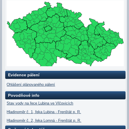
Evidence pálení
Ohlášení plánovaného pálení
Povodňové info
Stav vody na řece Lubina ve Vlčovicích
Hladinoměr č. 1, řeka Lubina - Frenštát p. R.
Hladinoměr č. 2, řeka Lomná - Frenštát p. R.