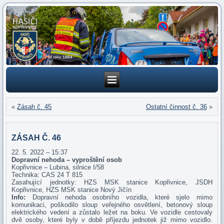
«
Zásah č. 45
Ostatní činnost č. 36
»
ZÁSAH Č. 46
22. 5. 2022 – 15:37
Dopravní nehoda – vyproštění osob
Kopřivnice – Lubina, silnice I/58
Technika: CAS 24 T 815
Zasahující jednotky: HZS MSK stanice Kopřivnice, JSDH
Kopřivnice, HZS MSK stanice Nový Jičín
Info:
Dopravní nehoda osobního vozidla, které sjelo mimo
komunikaci, poškodilo sloup veřejného osvětlení, betonový sloup
elektrického vedení a zůstalo ležet na boku. Ve vozidle cestovaly
dvě osoby, které byly v době příjezdu jednotek již mimo vozidlo.