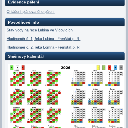
Evidence pálení
Ohlášení plánovaného pálení
Povodňové info
Stav vody na řece Lubina ve Vlčovicích
Hladinoměr č. 1, řeka Lubina - Frenštát p. R.
Hladinoměr č. 2, řeka Lomná - Frenštát p. R.
Směnový kalendář