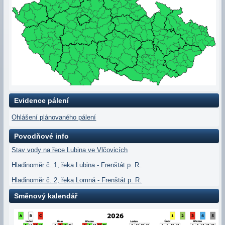
Evidence pálení
Ohlášení plánovaného pálení
Povodňové info
Stav vody na řece Lubina ve Vlčovicích
Hladinoměr č. 1, řeka Lubina - Frenštát p. R.
Hladinoměr č. 2, řeka Lomná - Frenštát p. R.
Směnový kalendář