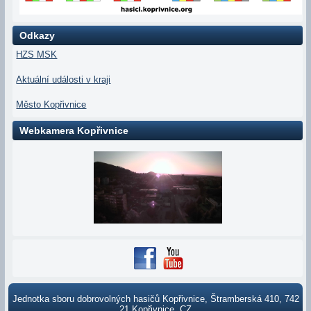
Odkazy
HZS MSK
Aktuální události v kraji
Město Kopřivnice
Webkamera Kopřivnice
Jednotka sboru dobrovolných hasičů Kopřivnice, Štramberská 410, 742
21 Kopřivnice, CZ