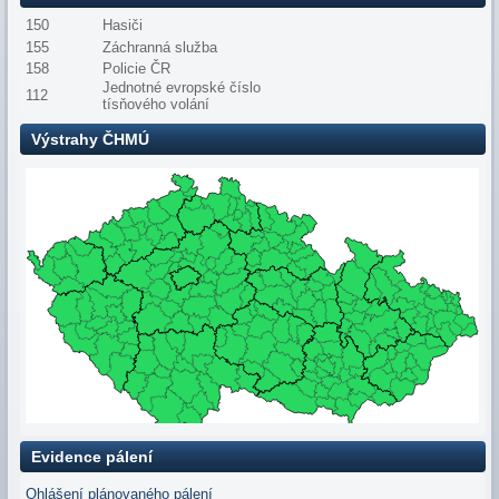
150
Hasiči
155
Záchranná služba
158
Policie ČR
Jednotné evropské číslo
112
tísňového volání
Výstrahy ČHMÚ
Evidence pálení
Ohlášení plánovaného pálení