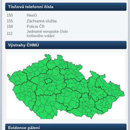
Tísňová telefonní čísla
150
Hasiči
155
Záchranná služba
158
Policie ČR
Jednotné evropské číslo
112
tísňového volání
Výstrahy ČHMÚ
Evidence pálení