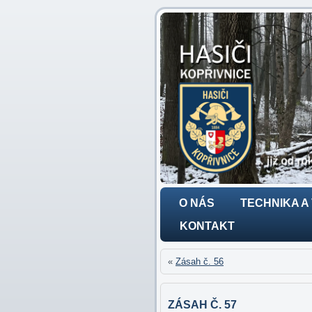
O NÁS
TECHNIKA A
KONTAKT
«
Zásah č. 56
ZÁSAH Č. 57