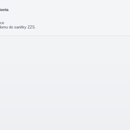
ienta
ice
domu do sanitky ZZS.