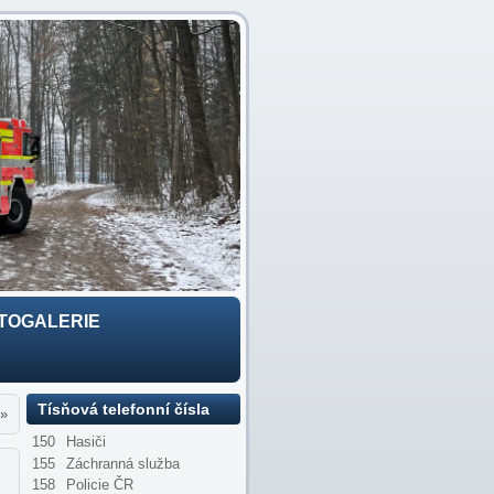
TOGALERIE
Tísňová telefonní čísla
»
150
Hasiči
155
Záchranná služba
158
Policie ČR