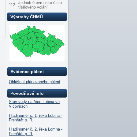
Jednotné evropské číslo
112
tísňového volání
Výstrahy ČHMÚ
Evidence pálení
Ohlášení plánovaného pálení
Povodňové info
Stav vody na řece Lubina ve
Vlčovicích
Hladinoměr č. 1, řeka Lubina -
Frenštát p. R.
Hladinoměr č. 2, řeka Lomná -
Frenštát p. R.