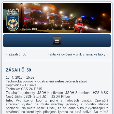
«
Zásah č. 58
Taktické cvičení – únik chemické látky
»
ZÁSAH Č. 59
13. 4. 2019 – 15:52
Technická pomoc – odstranění nebezpečných stavů
Kopřivnice – Husova
Technika: CAS 24 T 815
Zasahující jednotky: JSDH Kopřivnice, JSDH Štramberk, HZS MSK
Nový Jičín, JSDH Starý Jičín, JSDH Příbor
Info:
Vycházející kouř z jedné z řadových garáží. Operační
středisko vyslalo na místo všechny jednotky z prvního stupně
poplachu. Na místě hasiči zjistili, že se jedná o kouř vycházející z
odvětrání na které byla připojena kamna na tuhá paliva. Na místě