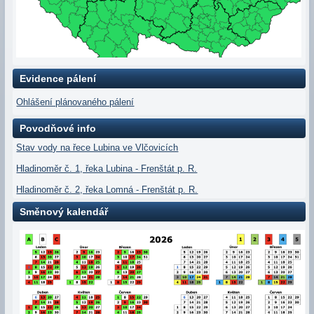
Evidence pálení
Ohlášení plánovaného pálení
Povodňové info
Stav vody na řece Lubina ve Vlčovicích
Hladinoměr č. 1, řeka Lubina - Frenštát p. R.
Hladinoměr č. 2, řeka Lomná - Frenštát p. R.
Směnový kalendář