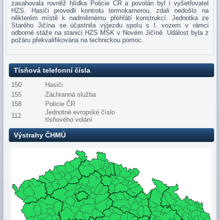
zasahovala rovněž hlídka Policie ČR a povolán byl i vyšetřovatel
HZS. Hasiči provedli kontrolu termokamerou, zdali nedošlo na
některém místě k nadměrnému přehřátí konstrukcí. Jednotka ze
Starého Jičína se účastnila výjezdu spolu s I. vozem v rámci
odborné stáže na stanici HZS MSK v Novém Jičíně. Událost byla z
požáru překvalifikována na technickou pomoc.
Tísňová telefonní čísla
150
Hasiči
155
Záchranná služba
158
Policie ČR
Jednotné evropské číslo
112
tísňového volání
Výstrahy ČHMÚ