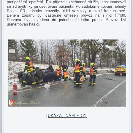
protipožární opatření. Po příjezdu záchranné služby spolupracovali
se zdravotníky při ošetřování pacienta. Po zadokumentování nehody
Policií ČR jednotky provedly úklid vozovky a okolí komunikace.
Během zásahu byl částečně omezen provoz na silnici II/480.
Doprava byla svedena do jednoho jízdního pruhu. Provoz byl
usměrňován hasiči.
[UKÁZAT NÁHLEDY]