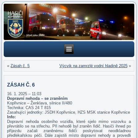
«
Zásah č. 5
Výcvik na zamrzlé vodní hladině 2025
»
ZÁSAH Č. 6
16. 1. 2025 – 11:03
Dopravní nehoda – se zraněním
Kopřivnice – Ženklava, silnice II/480
Technika: CAS 24 T 815
Zasahující jednotky: JSDH Kopřivnice, HZS MSK stanice Kopřivnice
Info:
Dopravní nehoda osobního vozidla, které sjelo mimo vozovku a
převrátilo se na střechu. Při nehodě byl zraněn řidič. Hasiči ihned po
příjezdu začali zraněnému řidiči poskytovat neodkladnou
předlékařskou péči. Dále zajistili místo dopravní nehody a provedli