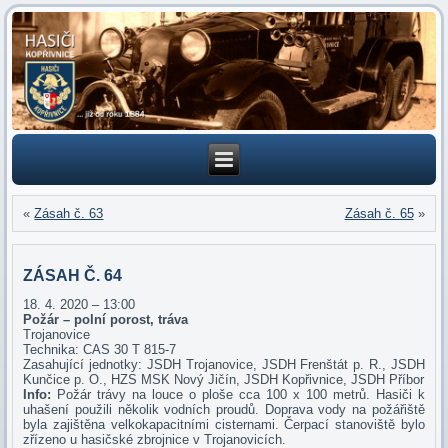
«
Zásah č. 63
Zásah č. 65
»
ZÁSAH Č. 64
18. 4. 2020 – 13:00
Požár – polní porost, tráva
Trojanovice
Technika: CAS 30 T 815-7
Zasahující jednotky: JSDH Trojanovice, JSDH Frenštát p. R., JSDH
Kunčice p. O., HZS MSK Nový Jičín, JSDH Kopřivnice, JSDH Příbor
Info:
Požár trávy na louce o ploše cca 100 x 100 metrů. Hasiči k
uhašení použili několik vodních proudů. Doprava vody na požářiště
byla zajištěna velkokapacitními cisternami. Čerpací stanoviště bylo
zřízeno u hasičské zbrojnice v Trojanovicích.