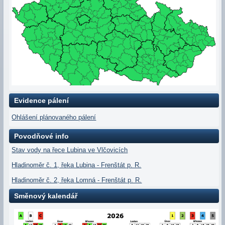
Evidence pálení
Ohlášení plánovaného pálení
Povodňové info
Stav vody na řece Lubina ve Vlčovicích
Hladinoměr č. 1, řeka Lubina - Frenštát p. R.
Hladinoměr č. 2, řeka Lomná - Frenštát p. R.
Směnový kalendář