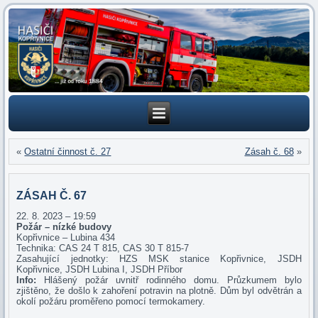
«
Ostatní činnost č. 27
Zásah č. 68
»
ZÁSAH Č. 67
22. 8. 2023 – 19:59
Požár – nízké budovy
Kopřivnice – Lubina 434
Technika: CAS 24 T 815, CAS 30 T 815-7
Zasahující jednotky: HZS MSK stanice Kopřivnice, JSDH
Kopřivnice, JSDH Lubina I, JSDH Příbor
Info:
Hlášený požár uvnitř rodinného domu. Průzkumem bylo
zjištěno, že došlo k zahoření potravin na plotně. Dům byl odvětrán a
okolí požáru proměřeno pomocí termokamery.