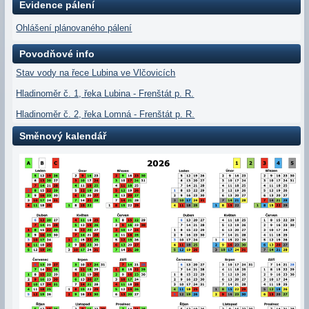
Evidence pálení
Ohlášení plánovaného pálení
Povodňové info
Stav vody na řece Lubina ve Vlčovicích
Hladinoměr č. 1, řeka Lubina - Frenštát p. R.
Hladinoměr č. 2, řeka Lomná - Frenštát p. R.
Směnový kalendář