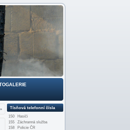
TOGALERIE
Tísňová telefonní čísla
»
150
Hasiči
155
Záchranná služba
158
Policie ČR