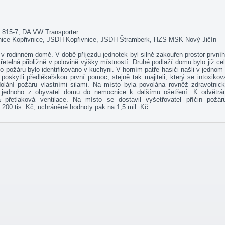
 815-7, DA VW Transporter
nice Kopřivnice, JSDH Kopřivnice, JSDH Štramberk, HZS MSK Nový Jičín
 rodinném domě. V době příjezdu jednotek byl silně zakouřen prostor první
zřetelná přibližně v polovině výšky místností. Druhé podlaží domu bylo již ce
 požáru bylo identifikováno v kuchyni. V horním patře hasiči našli v jednom
oskytli předlékařskou první pomoc, stejně tak majiteli, který se intoxikov
olání požáru vlastními silami. Na místo byla povolána rovněž zdravotnic
a jednoho z obyvatel domu do nemocnice k dalšímu ošetření. K odvětrá
 přetlaková ventilace. Na místo se dostavil vyšetřovatel příčin požár
200 tis. Kč, uchráněné hodnoty pak na 1,5 mil. Kč.