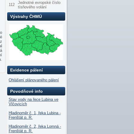
Jednotné evropské číslo
112
tísňového volání
Výstrahy ČHMÚ
ho
lé
 z
al
ká
ní
u.
Evidence pálení
Ohlášení plánovaného pálení
Povodňové info
Stav vody na řece Lubina ve
Vlčovicích
Hladinoměr č. 1, řeka Lubina -
Frenštát p. R.
Hladinoměr č. 2, řeka Lomná -
Frenštát p. R.