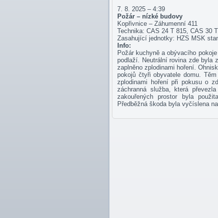
7. 8. 2025 – 4:39
Požár – nízké budovy
Kopřivnice – Záhumenní 411
Technika: CAS 24 T 815, CAS 30 T
Zasahující jednotky: HZS MSK sta
Info:
Požár kuchyně a obývacího pokoje v
podlaží. Neutrální rovina zde byla 
zaplněno zplodinami hoření. Ohnisko
pokojů čtyři obyvatele domu. Těm p
zplodinami hoření při pokusu o zd
záchranná služba, která převezl
zakouřených prostor byla použita
Předběžná škoda byla vyčíslena na 