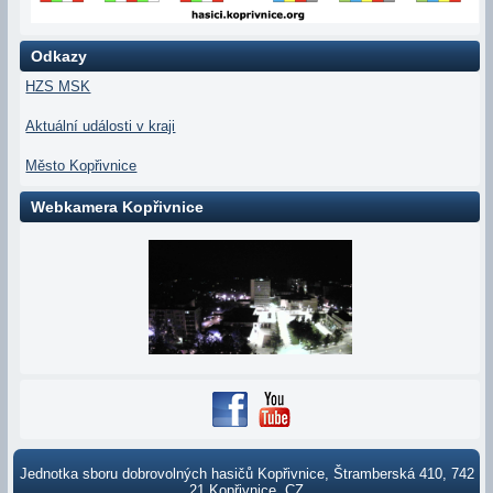
Odkazy
HZS MSK
Aktuální události v kraji
Město Kopřivnice
Webkamera Kopřivnice
Jednotka sboru dobrovolných hasičů Kopřivnice, Štramberská 410, 742
21 Kopřivnice, CZ