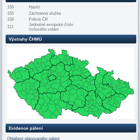
150
Hasiči
155
Záchranná služba
158
Policie ČR
Jednotné evropské číslo
112
tísňového volání
Výstrahy ČHMÚ
Evidence pálení
Ohlášení plánovaného pálení