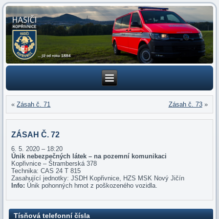
«
Zásah č. 71
Zásah č. 73
»
ZÁSAH Č. 72
6. 5. 2020 – 18:20
Únik nebezpečných látek – na pozemní komunikaci
Kopřivnice – Štramberská 378
Technika: CAS 24 T 815
Zasahující jednotky: JSDH Kopřivnice, HZS MSK Nový Jičín
Info:
Únik pohonných hmot z poškozeného vozidla.
Tísňová telefonní čísla