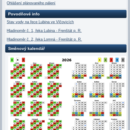
Ohlášení plánovaného pálení
Povodňové info
Stav vody na řece Lubina ve Vlčovicích
Hladinoměr č. 1, řeka Lubina - Frenštát p. R.
Hladinoměr č. 2, řeka Lomná - Frenštát p. R.
Směnový kalendář