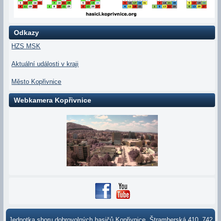
Odkazy
HZS MSK
Aktuální události v kraji
Město Kopřivnice
Webkamera Kopřivnice
Jednotka sboru dobrovolných hasičů Kopřivnice, Štramberská 410, 742