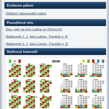
Evidence pálení
Ohlášení plánovaného pálení
Povodňové info
Stav vody na řece Lubina ve Vlčovicích
Hladinoměr č. 1, řeka Lubina - Frenštát p. R.
Hladinoměr č. 2, řeka Lomná - Frenštát p. R.
Směnový kalendář