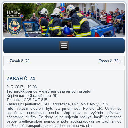
«
Zásah č. 73
Zásah č. 75
»
ZÁSAH Č. 74
2. 5. 2017 – 19:08
Technická pomoc – otevření uzavřených prostor
Kopřivnice – Obránců míru 761
Technika: CAS 24 T 815
Zasahující jednotky: JSDH Kopřivnice, HZS MSK Nový Jičín
Info:
Akutní otevření bytu za přítomnosti Policie ČR. Uvnitř se
nacházela nemohoucí osoba. Její stav si vyžádal přivolání
záchranné služby. Do doby jejího příjezdu poskytli hasiči postižené
osobě předlékařskou pomoc a poté spolupracovali se záchrannou
službou při transportu pacienta do sanitního vozidla.