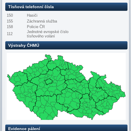
Tísňová telefonní čísla
150
Hasiči
155
Záchranná služba
158
Policie ČR
Jednotné evropské číslo
112
tísňového volání
Výstrahy ČHMÚ
Evidence pálení