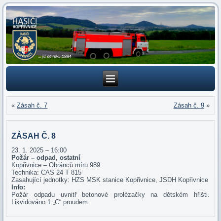
«
Zásah č. 7
Zásah č. 9
»
ZÁSAH Č. 8
23. 1. 2025 – 16:00
Požár – odpad, ostatní
Kopřivnice – Obránců míru 989
Technika: CAS 24 T 815
Zasahující jednotky: HZS MSK stanice Kopřivnice, JSDH Kopřivnice
Info:
Požár odpadu uvnitř betonové prolézačky na dětském hřišti.
Likvidováno 1 „C“ proudem.