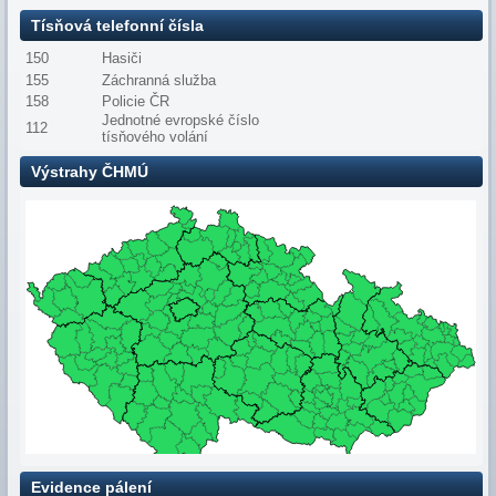
Tísňová telefonní čísla
150
Hasiči
155
Záchranná služba
158
Policie ČR
Jednotné evropské číslo
112
tísňového volání
Výstrahy ČHMÚ
Evidence pálení