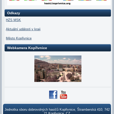
Odkazy
HZS MSK
Aktuální události v kraji
Město Kopřivnice
Webkamera Kopřivnice
Jednotka sboru dobrovolných hasičů Kopřivnice, Štramberská 410, 742
21 Kopřivnice, CZ