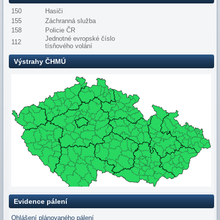
150
Hasiči
155
Záchranná služba
158
Policie ČR
Jednotné evropské číslo
112
tísňového volání
Výstrahy ČHMÚ
Evidence pálení
Ohlášení plánovaného pálení