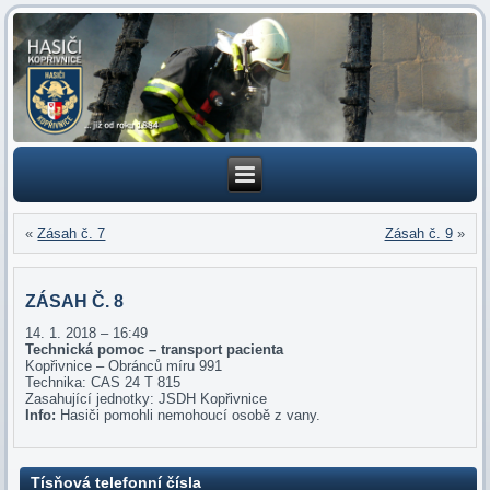
«
Zásah č. 7
Zásah č. 9
»
ZÁSAH Č. 8
14. 1. 2018 – 16:49
Technická pomoc – transport pacienta
Kopřivnice – Obránců míru 991
Technika: CAS 24 T 815
Zasahující jednotky: JSDH Kopřivnice
Info:
Hasiči pomohli nemohoucí osobě z vany.
Tísňová telefonní čísla