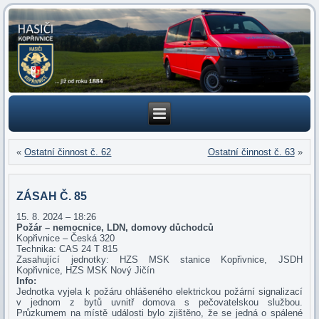
«
Ostatní činnost č. 62
Ostatní činnost č. 63
»
ZÁSAH Č. 85
15. 8. 2024 – 18:26
Požár – nemocnice, LDN, domovy důchodců
Kopřivnice – Česká 320
Technika: CAS 24 T 815
Zasahující jednotky: HZS MSK stanice Kopřivnice, JSDH
Kopřivnice, HZS MSK Nový Jičín
Info:
Jednotka vyjela k požáru ohlášeného elektrickou požární signalizací
v jednom z bytů uvnitř domova s pečovatelskou službou.
Průzkumem na místě události bylo zjištěno, že se jedná o spálené