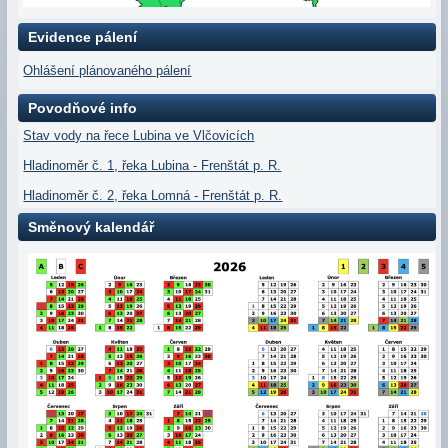
Evidence pálení
Ohlášení plánovaného pálení
Povodňové info
Stav vody na řece Lubina ve Vlčovicích
Hladinoměr č. 1, řeka Lubina - Frenštát p. R.
Hladinoměr č. 2, řeka Lomná - Frenštát p. R.
Směnový kalendář