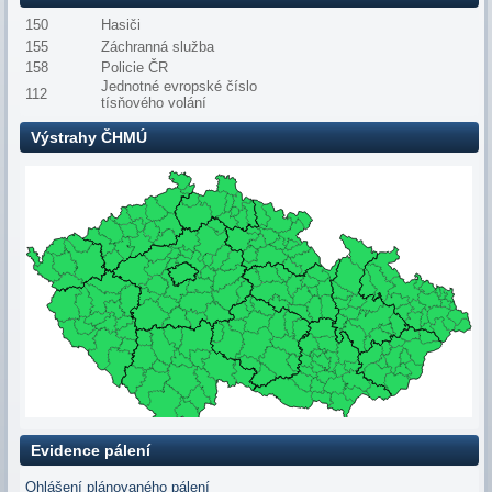
150
Hasiči
155
Záchranná služba
158
Policie ČR
Jednotné evropské číslo
112
tísňového volání
Výstrahy ČHMÚ
Evidence pálení
Ohlášení plánovaného pálení