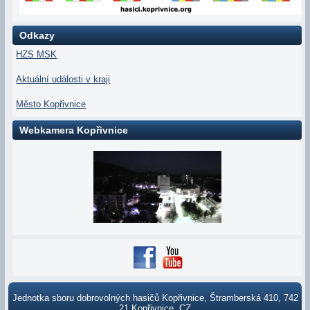
Odkazy
HZS MSK
Aktuální události v kraji
Město Kopřivnice
Webkamera Kopřivnice
Jednotka sboru dobrovolných hasičů Kopřivnice, Štramberská 410, 742
21 Kopřivnice, CZ