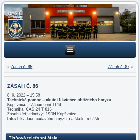
«
Zásah č. 85
Zásah č. 87
»
ZÁSAH Č. 86
8. 9. 2022 – 15:58
Technická pomoc – akutní likvidace obtížného hmyzu
Kopřivnice – Záhumenní 1148
Technika: CAS 24 T 815
Zasahující jednotky: JSDH Kopřivnice
Info:
Likvidace bodavého hmyzu, na školním hřišti.
Tísňová telefonní čísla