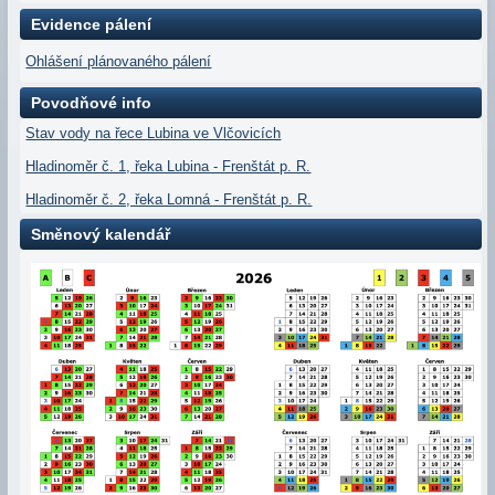
Evidence pálení
Ohlášení plánovaného pálení
Povodňové info
Stav vody na řece Lubina ve Vlčovicích
Hladinoměr č. 1, řeka Lubina - Frenštát p. R.
Hladinoměr č. 2, řeka Lomná - Frenštát p. R.
Směnový kalendář