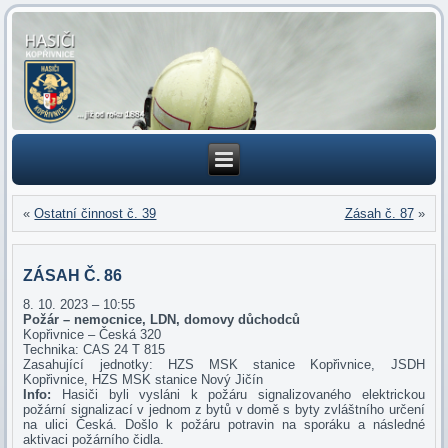
«
Ostatní činnost č. 39
Zásah č. 87
»
ZÁSAH Č. 86
8. 10. 2023 – 10:55
Požár – nemocnice, LDN, domovy důchodců
Kopřivnice – Česká 320
Technika: CAS 24 T 815
Zasahující jednotky: HZS MSK stanice Kopřivnice, JSDH
Kopřivnice, HZS MSK stanice Nový Jičín
Info:
Hasiči byli vysláni k požáru signalizovaného elektrickou
požární signalizací v jednom z bytů v domě s byty zvláštního určení
na ulici Česká. Došlo k požáru potravin na sporáku a následné
aktivaci požárního čidla.