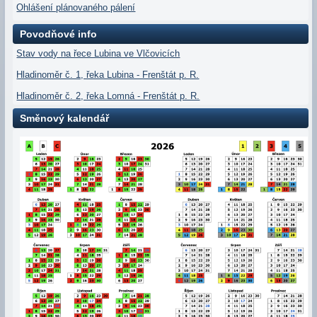
Ohlášení plánovaného pálení
Povodňové info
Stav vody na řece Lubina ve Vlčovicích
Hladinoměr č. 1, řeka Lubina - Frenštát p. R.
Hladinoměr č. 2, řeka Lomná - Frenštát p. R.
Směnový kalendář