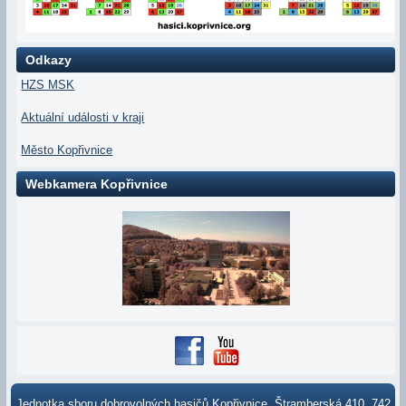
Odkazy
HZS MSK
Aktuální události v kraji
Město Kopřivnice
Webkamera Kopřivnice
Jednotka sboru dobrovolných hasičů Kopřivnice, Štramberská 410, 742