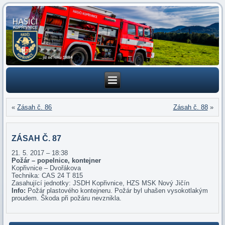
«
Zásah č. 86
Zásah č. 88
»
ZÁSAH Č. 87
21. 5. 2017 – 18:38
Požár – popelnice, kontejner
Kopřivnice – Dvořákova
Technika: CAS 24 T 815
Zasahující jednotky: JSDH Kopřivnice, HZS MSK Nový Jičín
Info:
Požár plastového kontejneru. Požár byl uhašen vysokotlakým
proudem. Škoda při požáru nevznikla.