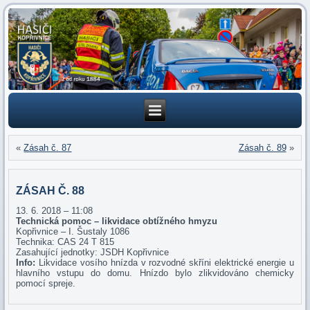
«
Zásah č. 87
Zásah č. 89
»
ZÁSAH Č. 88
13. 6. 2018 – 11:08
Technická pomoc – likvidace obtížného hmyzu
Kopřivnice – I. Šustaly 1086
Technika: CAS 24 T 815
Zasahující jednotky: JSDH Kopřivnice
Info:
Likvidace vosího hnízda v rozvodné skříni elektrické energie u
hlavního vstupu do domu. Hnízdo bylo zlikvidováno chemicky
pomocí spreje.