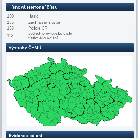
Tísňová telefonní čísla
150
Hasiči
155
Záchranná služba
158
Policie ČR
Jednotné evropské číslo
112
tísňového volání
Výstrahy ČHMÚ
Evidence pálení