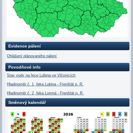
Evidence pálení
Ohlášení plánovaného pálení
Povodňové info
Stav vody na řece Lubina ve Vlčovicích
Hladinoměr č. 1, řeka Lubina - Frenštát p. R.
Hladinoměr č. 2, řeka Lomná - Frenštát p. R.
Směnový kalendář