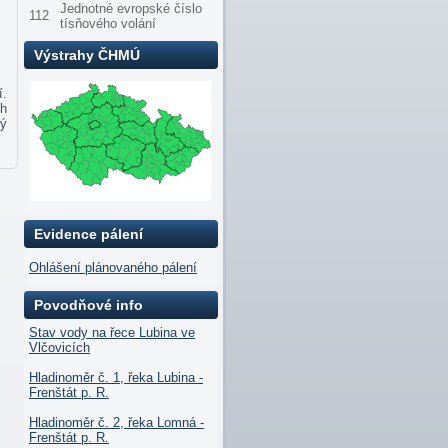
Jednotné evropské číslo
112
tísňového volání
Výstrahy ČHMÚ
í.
ch
ný
Evidence pálení
Ohlášení plánovaného pálení
Povodňové info
Stav vody na řece Lubina ve
Vlčovicích
Hladinoměr č. 1, řeka Lubina -
Frenštát p. R.
Hladinoměr č. 2, řeka Lomná -
Frenštát p. R.