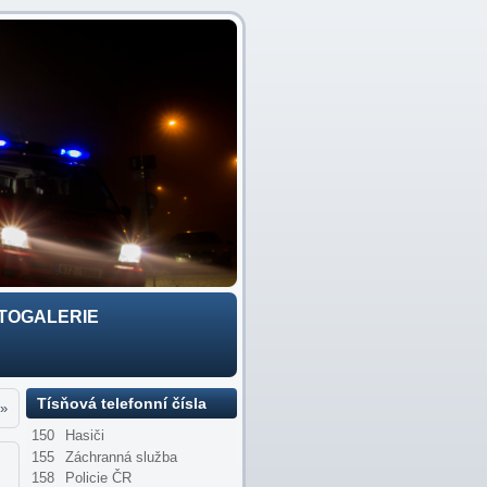
TOGALERIE
Tísňová telefonní čísla
»
150
Hasiči
155
Záchranná služba
158
Policie ČR