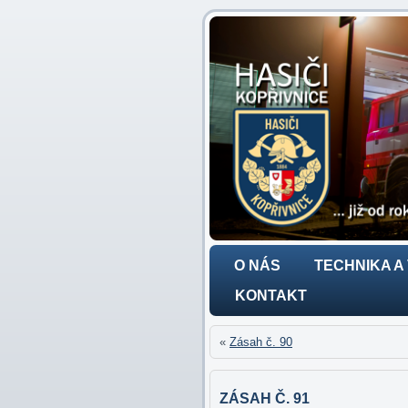
O NÁS
TECHNIKA A
KONTAKT
«
Zásah č. 90
ZÁSAH Č. 91