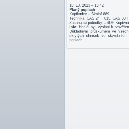
18. 10. 2023 – 13:42
Planý poplach
Kopřivnice – Školní 889
Technika: CAS 24 T 815, CAS 30 T
Zasahující jednotky: JSDH Kopřivn
Info:
Hasiči byli vysláni k prověř
Důkladným průzkumem ve všech s
skrytých ohnisek ve stavebních k
poplach.