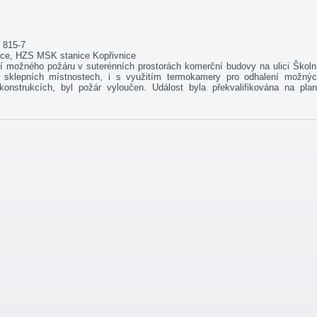
 815-7
ice, HZS MSK stanice Kopřivnice
ení možného požáru v suterénních prostorách komerční budovy na ulici Školn
klepních místnostech, i s využitím termokamery pro odhalení možný
onstrukcích, byl požár vyloučen. Událost byla překvalifikována na pla