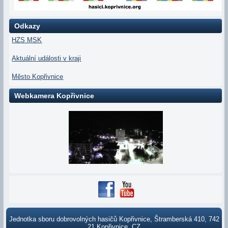
Odkazy
HZS MSK
Aktuální události v kraji
Město Kopřivnice
Webkamera Kopřivnice
Jednotka sboru dobrovolných hasičů Kopřivnice, Štramberská 410, 742
21 Kopřivnice, CZ