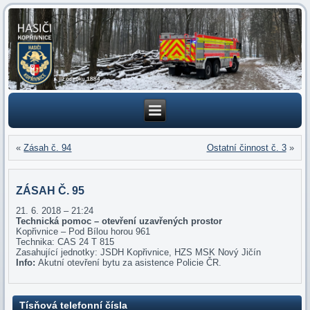
«
Zásah č. 94
Ostatní činnost č. 3
»
ZÁSAH Č. 95
21. 6. 2018 – 21:24
Technická pomoc – otevření uzavřených prostor
Kopřivnice – Pod Bílou horou 961
Technika: CAS 24 T 815
Zasahující jednotky: JSDH Kopřivnice, HZS MSK Nový Jičín
Info:
Akutní otevření bytu za asistence Policie ČR.
Tísňová telefonní čísla