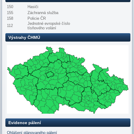
150
Hasiči
155
Záchranná služba
158
Policie ČR
Jednotné evropské číslo
112
tísňového volání
Výstrahy ČHMÚ
Evidence pálení
Ohlášení plánovaného pálení