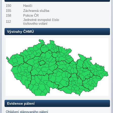
150
Hasiči
155
Záchranná služba
158
Policie ČR
Jednotné evropské číslo
112
tísňového volání
Výstrahy ČHMÚ
Evidence pálení
Ohlášení plánovaného pálení