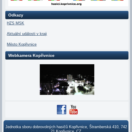
Odkazy
HZS MSK
Aktuální události v kraji
Město Kopřivnice
Webkamera Kopřivnice
Jednotka sboru dobrovolných hasičů Kopřivnice, Štramberská 410, 742
21 Kopřivnice, CZ