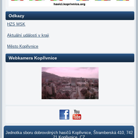
Odkazy
HZS MSK
Aktuální události v kraji
Město Kopřivnice
Webkamera Kopřivnice
Jednotka sboru dobrovolných hasičů Kopřivnice, Štramberská 410, 742
21 Kopřivnice, CZ