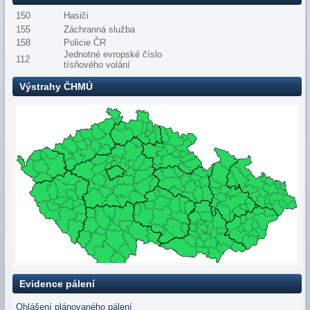
150
Hasiči
155
Záchranná služba
158
Policie ČR
Jednotné evropské číslo
112
tísňového volání
Výstrahy ČHMÚ
Evidence pálení
Ohlášení plánovaného pálení