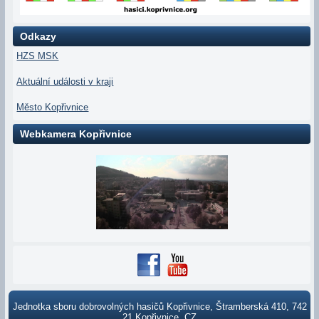
Odkazy
HZS MSK
Aktuální události v kraji
Město Kopřivnice
Webkamera Kopřivnice
Jednotka sboru dobrovolných hasičů Kopřivnice, Štramberská 410, 742
21 Kopřivnice, CZ