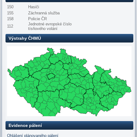
150
Hasiči
155
Záchranná služba
158
Policie ČR
Jednotné evropské číslo
112
tísňového volání
Výstrahy ČHMÚ
Evidence pálení
Ohlášení plánovaného pálení