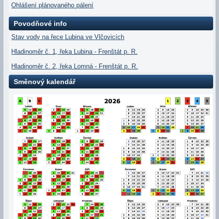
Ohlášení plánovaného pálení
Povodňové info
Stav vody na řece Lubina ve Vlčovicích
Hladinoměr č. 1, řeka Lubina - Frenštát p. R.
Hladinoměr č. 2, řeka Lomná - Frenštát p. R.
Směnový kalendář