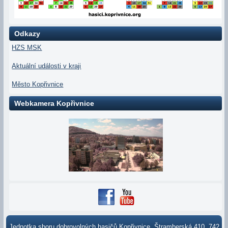
Odkazy
HZS MSK
Aktuální události v kraji
Město Kopřivnice
Webkamera Kopřivnice
Jednotka sboru dobrovolných hasičů Kopřivnice, Štramberská 410, 742