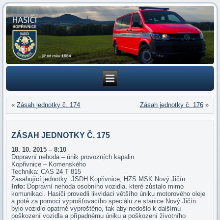
«
Zásah jednotky č. 174
Zásah jednotky č. 176
»
ZÁSAH JEDNOTKY Č. 175
18. 10. 2015 – 8:10
Dopravní nehoda – únik provozních kapalin
Kopřivnice – Komenského
Technika: CAS 24 T 815
Zasahující jednotky: JSDH Kopřivnice, HZS MSK Nový Jičín
Info:
Dopravní nehoda osobního vozidla, které zůstalo mimo
komunikaci. Hasiči provedli likvidaci většího úniku motorového oleje
a poté za pomoci vyprošťovacího speciálu ze stanice Nový Jičín
bylo vozidlo opatrně vyproštěno, tak aby nedošlo k dalšímu
poškození vozidla a případnému úniku a poškození životního