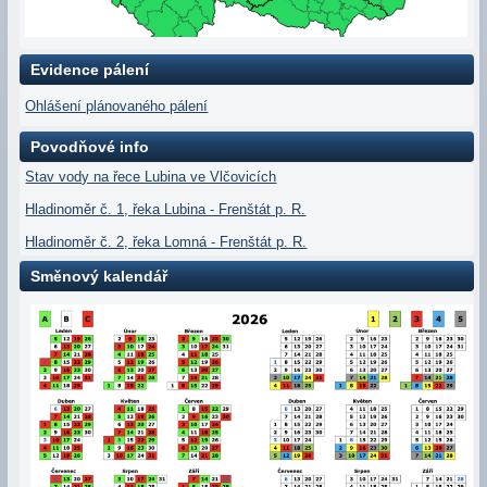
Evidence pálení
Ohlášení plánovaného pálení
Povodňové info
Stav vody na řece Lubina ve Vlčovicích
Hladinoměr č. 1, řeka Lubina - Frenštát p. R.
Hladinoměr č. 2, řeka Lomná - Frenštát p. R.
Směnový kalendář