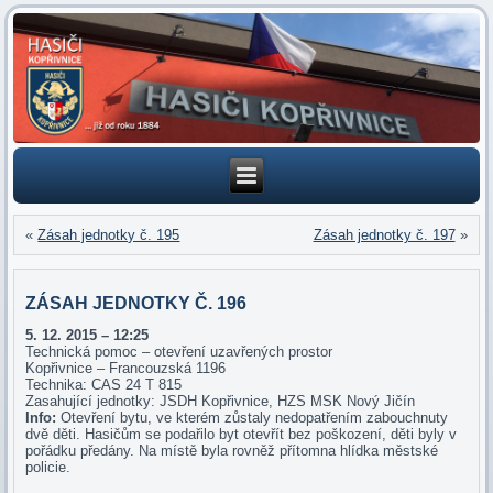
«
Zásah jednotky č. 195
Zásah jednotky č. 197
»
ZÁSAH JEDNOTKY Č. 196
5. 12. 2015 – 12:25
Technická pomoc – otevření uzavřených prostor
Kopřivnice – Francouzská 1196
Technika: CAS 24 T 815
Zasahující jednotky: JSDH Kopřivnice, HZS MSK Nový Jičín
Info:
Otevření bytu, ve kterém zůstaly nedopatřením zabouchnuty
dvě děti. Hasičům se podařilo byt otevřít bez poškození, děti byly v
pořádku předány. Na místě byla rovněž přítomna hlídka městské
policie.