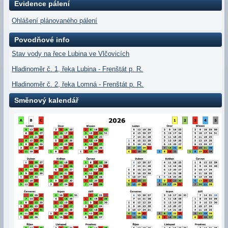
Evidence pálení
Ohlášení plánovaného pálení
Povodňové info
Stav vody na řece Lubina ve Vlčovicích
Hladinoměr č. 1, řeka Lubina - Frenštát p. R.
Hladinoměr č. 2, řeka Lomná - Frenštát p. R.
Směnový kalendář