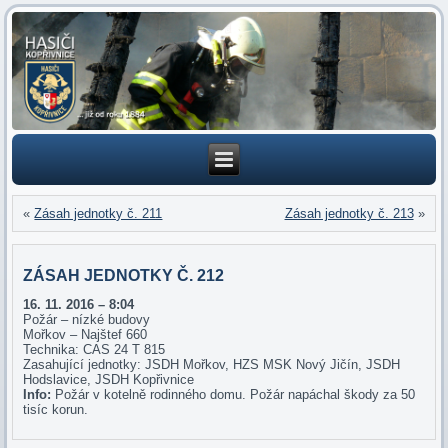
«
Zásah jednotky č. 211
Zásah jednotky č. 213
»
ZÁSAH JEDNOTKY Č. 212
16. 11
. 2016 – 8:04
Požár – nízké budovy
Mořkov – Najštef 660
Technika: CAS 24 T 815
Zasahující jednotky: JSDH Mořkov, HZS MSK Nový Jičín, JSDH
Hodslavice, JSDH Kopřivnice
Info:
Požár v kotelně rodinného domu. Požár napáchal škody za 50
tisíc korun.