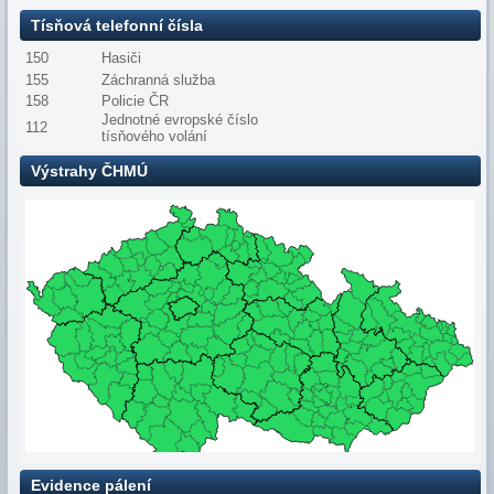
Tísňová telefonní čísla
150
Hasiči
155
Záchranná služba
158
Policie ČR
Jednotné evropské číslo
112
tísňového volání
Výstrahy ČHMÚ
Evidence pálení