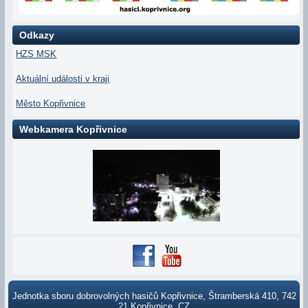
Odkazy
HZS MSK
Aktuální události v kraji
Město Kopřivnice
Webkamera Kopřivnice
Jednotka sboru dobrovolných hasičů Kopřivnice, Štramberská 410, 742
21 Kopřivnice, CZ