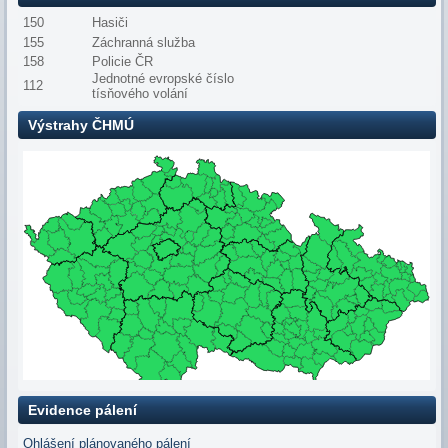
150
Hasiči
155
Záchranná služba
158
Policie ČR
Jednotné evropské číslo
112
tísňového volání
Výstrahy ČHMÚ
Evidence pálení
Ohlášení plánovaného pálení