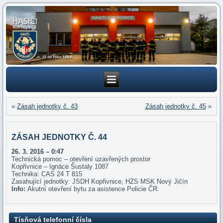
«
Zásah jednotky č. 43
Zásah jednotky č. 45
»
ZÁSAH JEDNOTKY Č. 44
26. 3
. 2016 – 0:47
Technická pomoc – otevření uzavřených prostor
Kopřivnice – Ignáce Šustaly 1087
Technika: CAS 24 T 815
Zasahující jednotky: JSDH Kopřivnice, HZS MSK Nový Jičín
Info:
Akutní otevření bytu za asistence Policie ČR.
Tísňová telefonní čísla