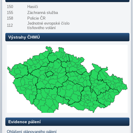
150
Hasiči
155
Záchranná služba
158
Policie ČR
Jednotné evropské číslo
112
tísňového volání
Výstrahy ČHMÚ
Evidence pálení
Ohlášení plánovaného pálení