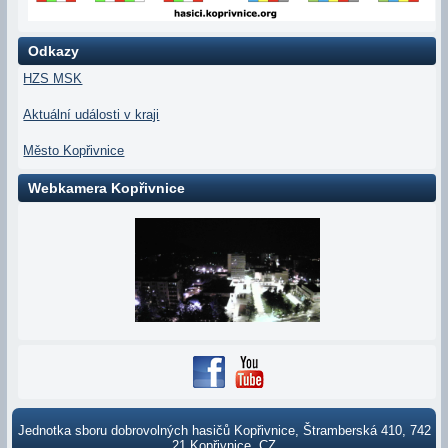
Odkazy
HZS MSK
Aktuální události v kraji
Město Kopřivnice
Webkamera Kopřivnice
Jednotka sboru dobrovolných hasičů Kopřivnice, Štramberská 410, 742
21 Kopřivnice, CZ