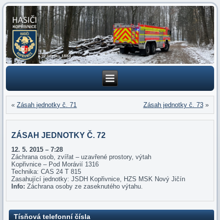
«
Zásah jednotky č. 71
Zásah jednotky č. 73
»
ZÁSAH JEDNOTKY Č. 72
12. 5. 2015 – 7:28
Záchrana osob, zvířat – uzavřené prostory, výtah
Kopřivnice – Pod Morávií 1316
Technika: CAS 24 T 815
Zasahující jednotky: JSDH Kopřivnice, HZS MSK Nový Jičín
Info:
Záchrana osoby ze zaseknutého výtahu.
Tísňová telefonní čísla