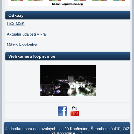
Odkazy
HZS MSK
Aktuální události v kraji
Město Kopřivnice
Webkamera Kopřivnice
Jednotka sboru dobrovolných hasičů Kopřivnice, Štramberská 410, 742
21 Kopřivnice, CZ