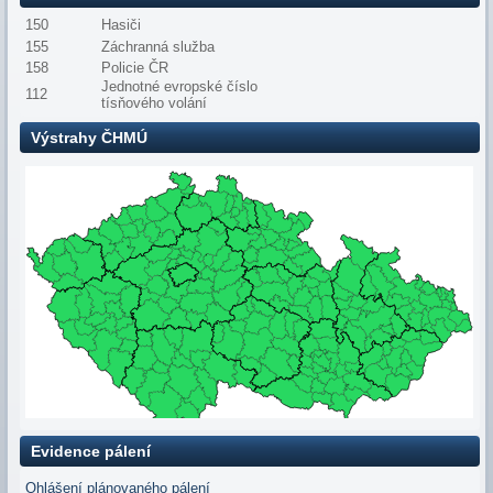
150
Hasiči
155
Záchranná služba
158
Policie ČR
Jednotné evropské číslo
112
tísňového volání
Výstrahy ČHMÚ
Evidence pálení
Ohlášení plánovaného pálení