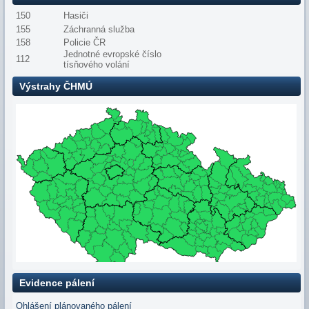
150
Hasiči
155
Záchranná služba
158
Policie ČR
Jednotné evropské číslo
112
tísňového volání
Výstrahy ČHMÚ
Evidence pálení
Ohlášení plánovaného pálení