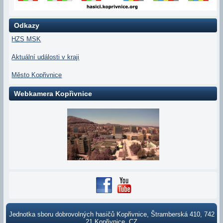
Odkazy
HZS MSK
Aktuální události v kraji
Město Kopřivnice
Webkamera Kopřivnice
Jednotka sboru dobrovolných hasičů Kopřivnice, Štramberská 410, 742
21 Kopřivnice, CZ