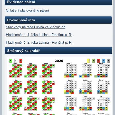
Evidence pálení
Ohlášení plánovaného pálení
Povodňové info
Stav vody na řece Lubina ve Vlčovicích
Hladinoměr č. 1, řeka Lubina - Frenštát p. R.
Hladinoměr č. 2, řeka Lomná - Frenštát p. R.
Směnový kalendář