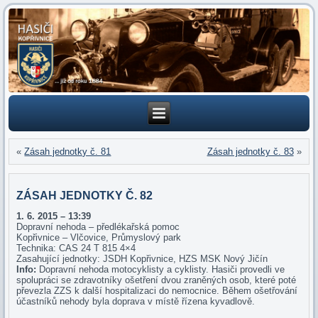
«
Zásah jednotky č. 81
Zásah jednotky č. 83
»
ZÁSAH JEDNOTKY Č. 82
1. 6. 2015 – 13:39
Dopravní nehoda – předlékařská pomoc
Kopřivnice – Vlčovice, Průmyslový park
Technika: CAS 24 T 815 4×4
Zasahující jednotky: JSDH Kopřivnice, HZS MSK Nový Jičín
Info:
Dopravní nehoda motocyklisty a cyklisty. Hasiči provedli ve
spolupráci se zdravotníky ošetření dvou zraněných osob, které poté
převezla ZZS k další hospitalizaci do nemocnice. Během ošetřování
účastníků nehody byla doprava v místě řízena kyvadlově.