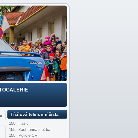
TOGALERIE
Tísňová telefonní čísla
»
150
Hasiči
155
Záchranná služba
158
Policie ČR