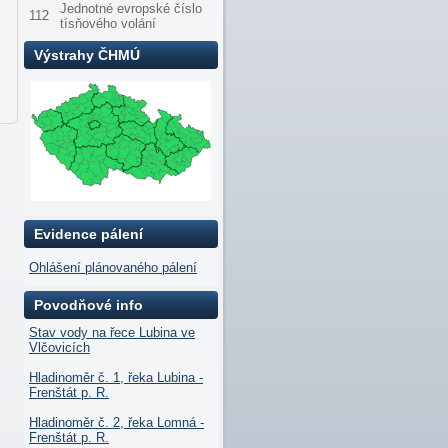
Jednotné evropské číslo
112
tísňového volání
Výstrahy ČHMÚ
Evidence pálení
Ohlášení plánovaného pálení
Povodňové info
Stav vody na řece Lubina ve
Vlčovicích
Hladinoměr č. 1, řeka Lubina -
Frenštát p. R.
Hladinoměr č. 2, řeka Lomná -
Frenštát p. R.