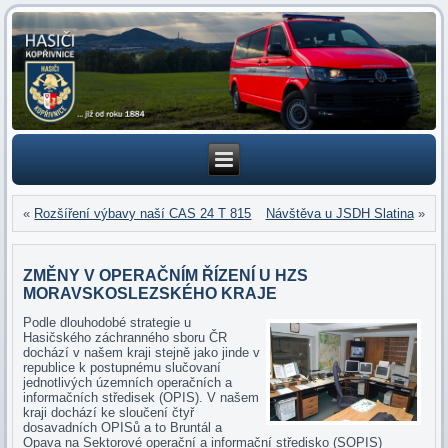
«
Rozšíření výbavy naší CAS 24 T 815
Návštěva u JSDH Slatina
»
ZMĚNY V OPERAČNÍM ŘÍZENÍ U HZS
MORAVSKOSLEZSKÉHO KRAJE
Podle dlouhodobé strategie u
Hasičského záchranného sboru ČR
dochází v našem kraji stejně jako jinde v
republice k postupnému slučovaní
jednotlivých územních operačních a
informačních středisek (OPIS). V našem
kraji dochází ke sloučení čtyř
dosavadních OPISů a to Bruntál a
Opava na Sektorové operační a informační středisko (SOPIS)