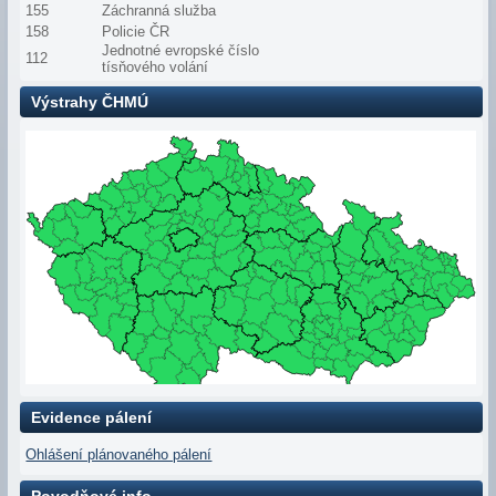
155
Záchranná služba
158
Policie ČR
Jednotné evropské číslo
112
tísňového volání
Výstrahy ČHMÚ
Evidence pálení
Ohlášení plánovaného pálení