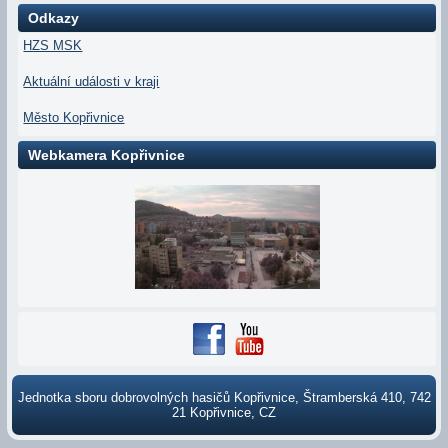
Odkazy
HZS MSK
Aktuální události v kraji
Město Kopřivnice
Webkamera Kopřivnice
Jednotka sboru dobrovolných hasičů Kopřivnice, Štramberská 410, 742
21 Kopřivnice, CZ