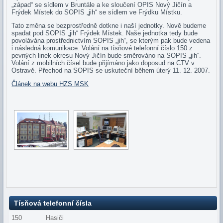
„západ“ se sídlem v Bruntále a ke sloučení OPIS Nový Jičín a
Frýdek Místek do SOPIS „jih“ se sídlem ve Frýdku Místku.
Tato změna se bezprostředně dotkne i naší jednotky. Nově budeme
spadat pod SOPIS „jih“ Frýdek Místek. Naše jednotka tedy bude
povolávána prostřednictvím SOPIS „jih“, se kterým pak bude vedena
i následná komunikace. Volání na tísňové telefonní číslo 150 z
pevných linek okresu Nový Jičín bude směrováno na SOPIS „jih“.
Volání z mobilních čísel bude přijímáno jako doposud na CTV v
Ostravě. Přechod na SOPIS se uskuteční během úterý 11. 12. 2007.
Článek na webu HZS MSK
Tísňová telefonní čísla
150
Hasiči