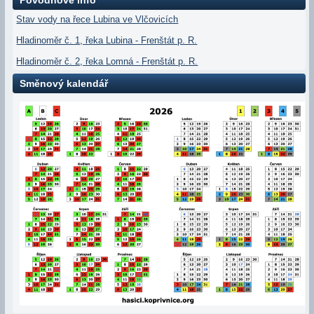
Povodňové info
Stav vody na řece Lubina ve Vlčovicích
Hladinoměr č. 1, řeka Lubina - Frenštát p. R.
Hladinoměr č. 2, řeka Lomná - Frenštát p. R.
Směnový kalendář