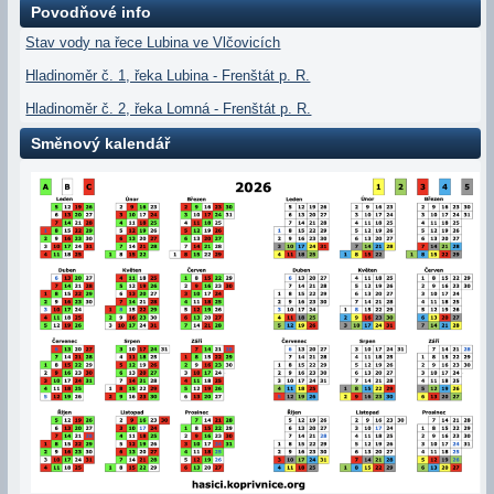
Povodňové info
Stav vody na řece Lubina ve Vlčovicích
Hladinoměr č. 1, řeka Lubina - Frenštát p. R.
Hladinoměr č. 2, řeka Lomná - Frenštát p. R.
Směnový kalendář