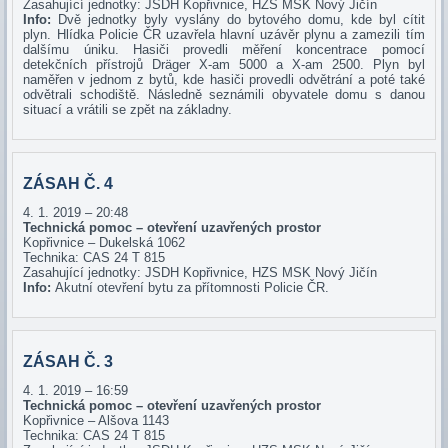
Zasahující jednotky: JSDH Kopřivnice, HZS MSK Nový Jičín
Info:
Dvě jednotky byly vyslány do bytového domu, kde byl cítit
plyn. Hlídka Policie ČR uzavřela hlavní uzávěr plynu a zamezili tím
dalšímu úniku. Hasiči provedli měření koncentrace pomocí
detekčních přístrojů Dräger X-am 5000 a X-am 2500. Plyn byl
naměřen v jednom z bytů, kde hasiči provedli odvětrání a poté také
odvětrali schodiště. Následně seznámili obyvatele domu s danou
situací a vrátili se zpět na základny.
ZÁSAH Č. 4
4. 1. 2019 – 20:48
Technická pomoc – otevření uzavřených prostor
Kopřivnice – Dukelská 1062
Technika: CAS 24 T 815
Zasahující jednotky: JSDH Kopřivnice, HZS MSK Nový Jičín
Info:
Akutní otevření bytu za přítomnosti Policie ČR.
ZÁSAH Č. 3
4. 1. 2019 – 16:59
Technická pomoc – otevření uzavřených prostor
Kopřivnice – Alšova 1143
Technika: CAS 24 T 815