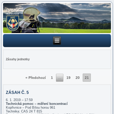
Zásahy jednotky
« Předchozí
1
19
20
21
…
ZÁSAH Č. 5
6. 1. 2019 – 17:59
Technická pomoc – měření koncentrací
Kopřivnice – Pod Bílou horou 961
Technika: CAS 24 T 815