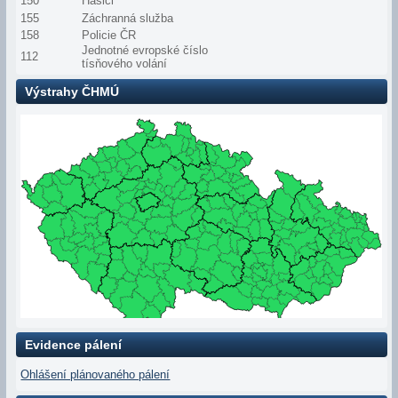
150
Hasiči
155
Záchranná služba
158
Policie ČR
Jednotné evropské číslo
112
tísňového volání
Výstrahy ČHMÚ
Evidence pálení
Ohlášení plánovaného pálení