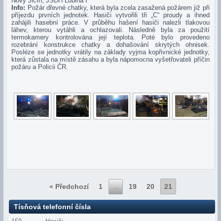
Nový Jičín, JSDH Lubina I
Info:
Požár dřevné chatky, která byla zcela zasažená požárem již při
příjezdu prvních jednotek. Hasiči vytvořili tři „C“ proudy a ihned
zahájili hasební práce. V průběhu hašení hasiči nalezli tlakovou
láhev, kterou vytáhli a ochlazovali. Následně byla za použití
termokamery kontrolována její teplota. Poté bylo provedeno
rozebrání konstrukce chatky a dohašování skrytých ohnisek.
Posléze se jednotky vrátily na základy vyjma kopřivnické jednotky,
která zůstala na místě zásahu a byla nápomocna vyšetřovateli příčin
požáru a Policii ČR.
« Předchozí
1
19
20
21
…
Tísňová telefonní čísla