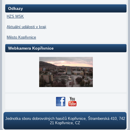
Odkazy
HZS MSK
Aktuální události v kraji
Město Kopřivnice
Webkamera Kopřivnice
Jednotka sboru dobrovolných hasičů Kopřivnice, Štramberská 410, 742
21 Kopřivnice, CZ