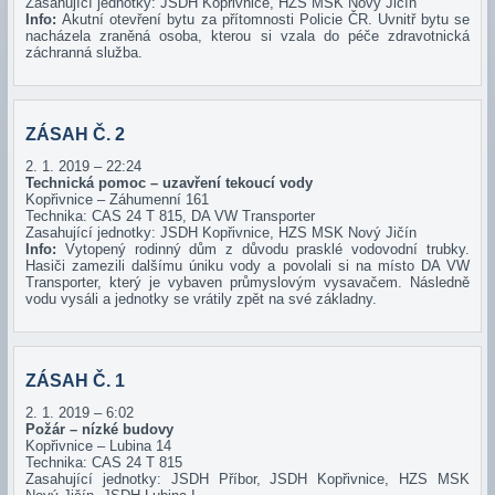
Zasahující jednotky: JSDH Kopřivnice, HZS MSK Nový Jičín
Info:
Akutní otevření bytu za přítomnosti Policie ČR. Uvnitř bytu se
nacházela zraněná osoba, kterou si vzala do péče zdravotnická
záchranná služba.
ZÁSAH Č. 2
2. 1. 2019 – 22:24
Technická pomoc – uzavření tekoucí vody
Kopřivnice – Záhumenní 161
Technika: CAS 24 T 815, DA VW Transporter
Zasahující jednotky: JSDH Kopřivnice, HZS MSK Nový Jičín
Info:
Vytopený rodinný dům z důvodu prasklé vodovodní trubky.
Hasiči zamezili dalšímu úniku vody a povolali si na místo DA VW
Transporter, který je vybaven průmyslovým vysavačem. Následně
vodu vysáli a jednotky se vrátily zpět na své základny.
ZÁSAH Č. 1
2. 1. 2019 – 6:02
Požár – nízké budovy
Kopřivnice – Lubina 14
Technika: CAS 24 T 815
Zasahující jednotky: JSDH Příbor, JSDH Kopřivnice, HZS MSK