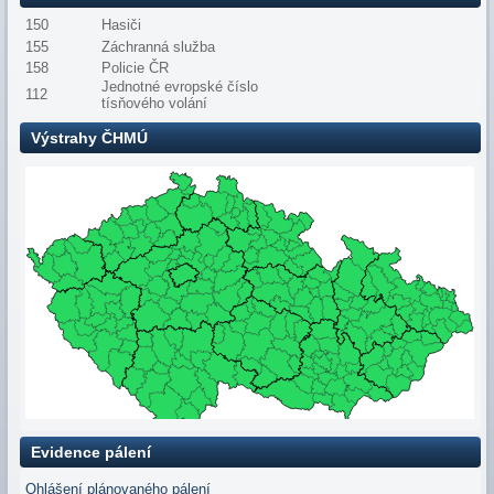
150
Hasiči
155
Záchranná služba
158
Policie ČR
Jednotné evropské číslo
112
tísňového volání
Výstrahy ČHMÚ
Evidence pálení
Ohlášení plánovaného pálení