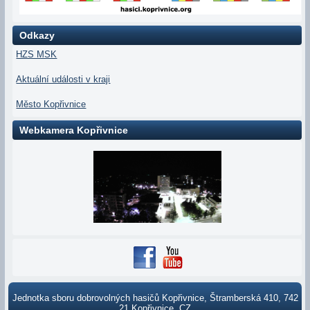
Odkazy
HZS MSK
Aktuální události v kraji
Město Kopřivnice
Webkamera Kopřivnice
Jednotka sboru dobrovolných hasičů Kopřivnice, Štramberská 410, 742
21 Kopřivnice, CZ