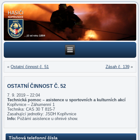
«
Ostatní činnost č. 51
Zásah č. 139
»
OSTATNÍ ČINNOST Č. 52
7. 9. 2019 – 22:04
Technická pomoc – asistence u sportovních a kulturních akcí
Kopřivnice – Záhumenní 1
Technika: CAS 30 T 815-7
Zasahující jednotky: JSDH Kopřivnice
Info:
Požární asistence u ohnivé show.
Tísňová telefonní čísla