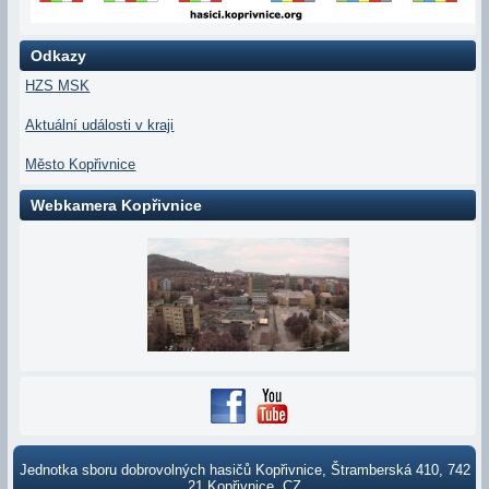
Odkazy
HZS MSK
Aktuální události v kraji
Město Kopřivnice
Webkamera Kopřivnice
Jednotka sboru dobrovolných hasičů Kopřivnice, Štramberská 410, 742
21 Kopřivnice, CZ