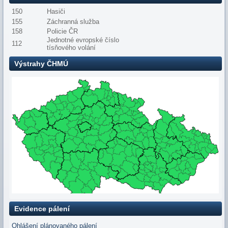
150
Hasiči
155
Záchranná služba
158
Policie ČR
Jednotné evropské číslo
112
tísňového volání
Výstrahy ČHMÚ
Evidence pálení
Ohlášení plánovaného pálení