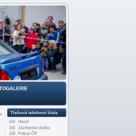
TOGALERIE
Tísňová telefonní čísla
»
150
Hasiči
155
Záchranná služba
158
Policie ČR