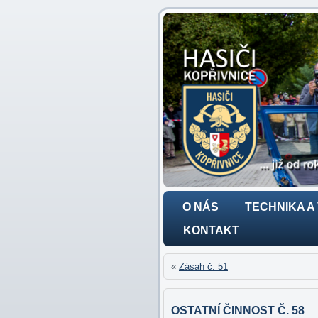
O NÁS
TECHNIKA A
KONTAKT
«
Zásah č. 51
OSTATNÍ ČINNOST Č. 58