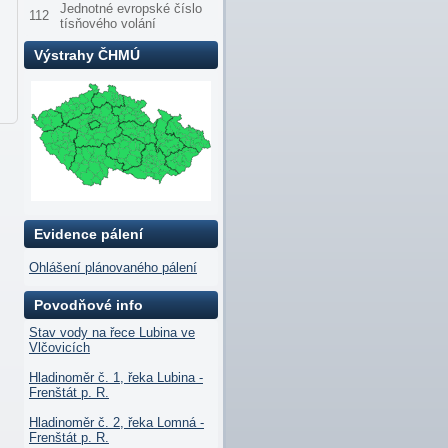
Jednotné evropské číslo
112
tísňového volání
Výstrahy ČHMÚ
Evidence pálení
Ohlášení plánovaného pálení
Povodňové info
Stav vody na řece Lubina ve
Vlčovicích
Hladinoměr č. 1, řeka Lubina -
Frenštát p. R.
Hladinoměr č. 2, řeka Lomná -
Frenštát p. R.