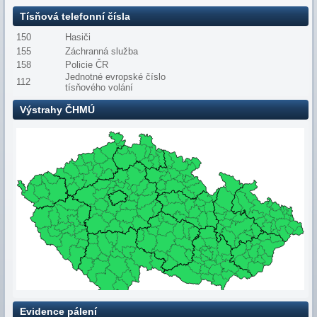
Tísňová telefonní čísla
150
Hasiči
155
Záchranná služba
158
Policie ČR
Jednotné evropské číslo
112
tísňového volání
Výstrahy ČHMÚ
Evidence pálení